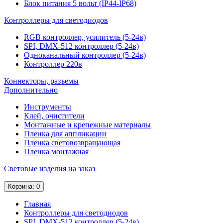
Блок питания 5 вольт (IP44-IP68)
Контроллеры для светодиодов
RGB контроллер, усилитель (5-24в)
SPI, DMX-512 контроллер (5-24в)
Одноканальный контроллер (5-24в)
Контроллер 220в
Коннекторы, разъемы
Дополнительно
Инструменты
Клей, очистители
Монтажные и крепежные материалы
Пленка для аппликации
Пленка световозвращающая
Пленка монтажная
Световые изделия на заказ
Корзина
: 0
Главная
Контроллеры для светодиодов
SPI, DMX-512 контроллер (5-24в)