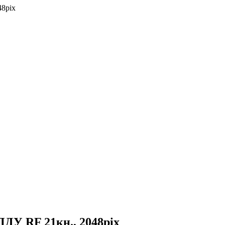
48pix
ПДУ RF 21кн., 2048pix