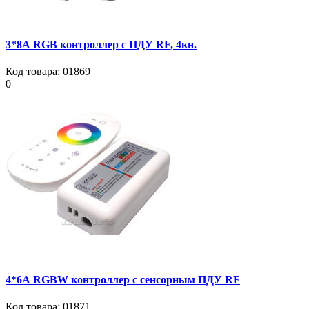
3*8А RGB контроллер с ПДУ RF, 4кн.
Код товара:
01869
0
4*6А RGBW контроллер с сенсорным ПДУ RF
Код товара:
01871