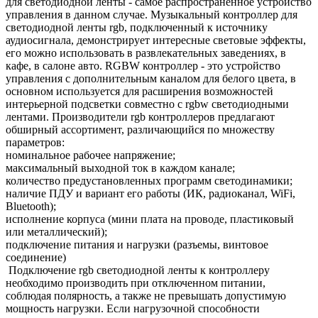
для светодиодной ленты - самое распространенное устройство
управления в данном случае. Музыкальный контроллер для
светодиодной ленты rgb, подключенный к источнику
аудиосигнала, демонстрирует интересные световые эффекты,
его можно использовать в развлекательных заведениях, в
кафе, в салоне авто. RGBW контроллер - это устройство
управления с дополнительным каналом для белого цвета, в
основном используется для расширения возможностей
интерьерной подсветки совместно с rgbw светодиодными
лентами. Производители rgb контроллеров предлагают
обширный ассортимент, различающийся по множеству
параметров:
номинальное рабочее напряжение;
максимальный выходной ток в каждом канале;
количество предустановленных программ светодинамики;
наличие ПДУ и вариант его работы (ИК, радиоканал, WiFi,
Bluetooth);
исполнение корпуса (мини плата на проводе, пластиковый
или металлический);
подключение питания и нагрузки (разъемы, винтовое
соединение)
Подключение rgb светодиодной ленты к контроллеру
необходимо производить при отключенном питании,
соблюдая полярность, а также не превышать допустимую
мощность нагрузки. Если нагрузочной способности