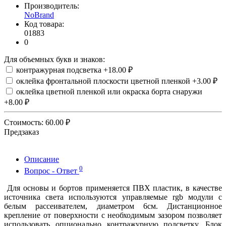
Производитель:
NoBrand
Код товара:
01883
0
Для объемных букв и знаков:
контражурная подсветка
+18.00 ₽
оклейка фронтальной плоскости цветной пленкой
+3.00 ₽
оклейка цветной пленкой или окраска борта снаружи
+8.00 ₽
Стоимость:
60.00 ₽
Предзаказ
Описание
0
Вопрос - Ответ
Для основы и бортов применяется ПВХ пластик, в качестве
источника света используются управляемые rgb модули с
белым рассеивателем, диаметром 6см. Дистанционное
крепление от поверхности с необходимым зазором позволяет
использовать опционально контражурную подсветку. Блок